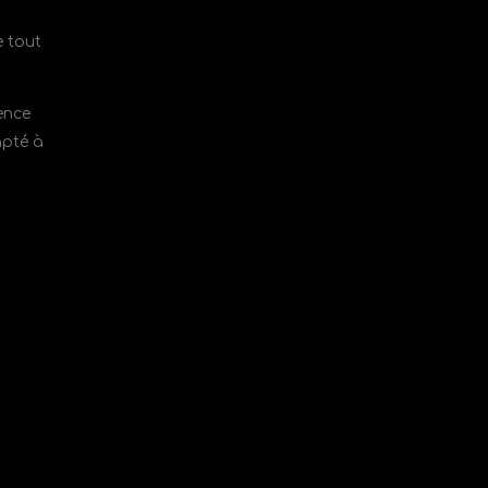
e tout
ence
apté à